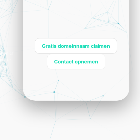
Gratis domeinnaam claimen
sten of
eft te
Contact opnemen
s, en