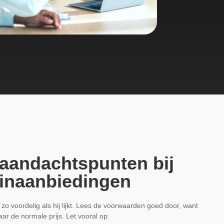
 aandachtspunten bij
inaanbiedingen
 zo voordelig als hij lijkt. Lees de voorwaarden goed door, want
aar de normale prijs. Let vooral op: