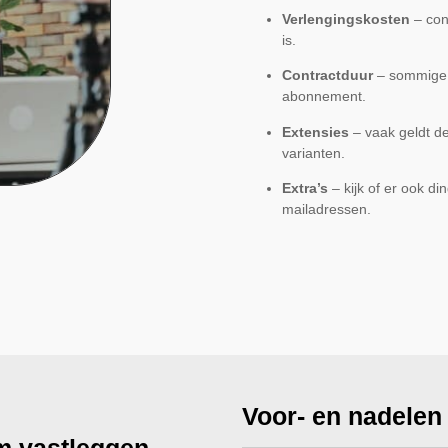
Verlengingskosten
– cont
is.
Contractduur
– sommige a
abonnement.
Extensies
– vaak geldt de
varianten.
Extra’s
– kijk of er ook di
mailadressen.
Voor- en nadelen
m vastleggen