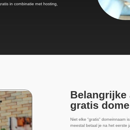
ratis in combinatie met hosting,
Belangrijke
gratis dome
Niet elke “gratis” domeinnaam is
meestal betaal je na het eerste j