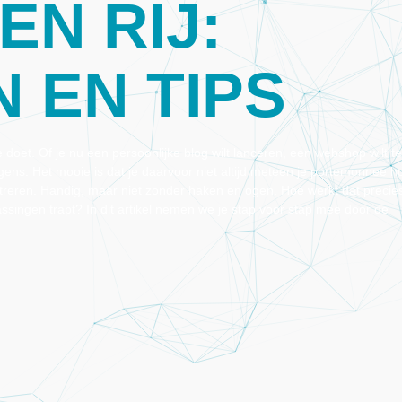
EN RIJ:
 EN TIPS
e doet. Of je nu een persoonlijke blog wilt lanceren, een webshop wilt te
ens. Het mooie is dat je daarvoor niet altijd meteen je portemonnee ho
reren. Handig, maar niet zonder haken en ogen. Hoe werkt dat precie
assingen trapt? In dit artikel nemen we je stap voor stap mee door de