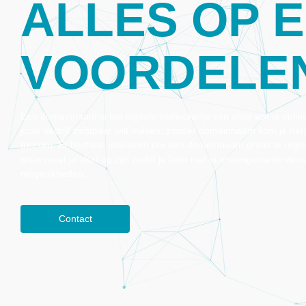
ALLES OP E
VOORDELEN
Een domeinnaam is het digitale visitekaartje van alles wat je onlin
jouw bedrijf zichtbaar wilt maken: zonder domeinnaam kom je nerg
trekken. Er bestaan manieren om een domeinnaam gratis te regist
waar moet je alert op zijn zodat je later niet in onaangename verr
mogelijkheden.
Contact