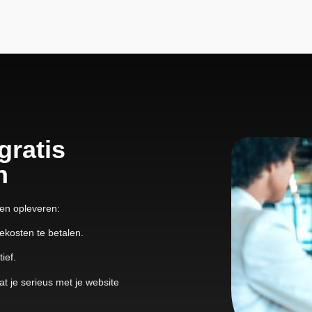
gratis
n
en opleveren:
iekosten te betalen.
ief.
t je serieus met je website